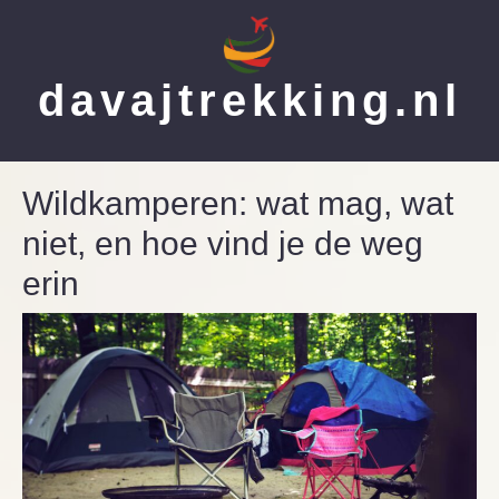
Ga
naar
de
inhoud
davajtrekking.nl
Wildkamperen: wat mag, wat
niet, en hoe vind je de weg
erin