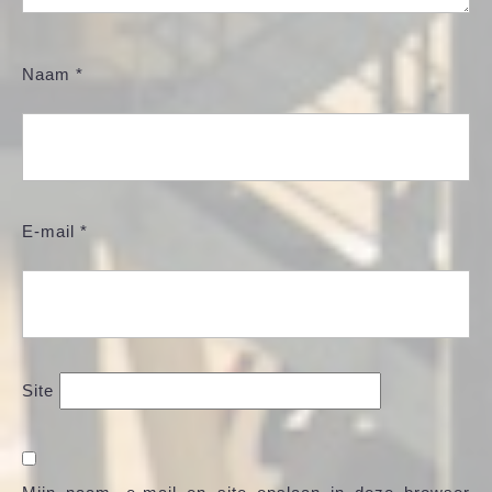
Naam
*
E-mail
*
Site