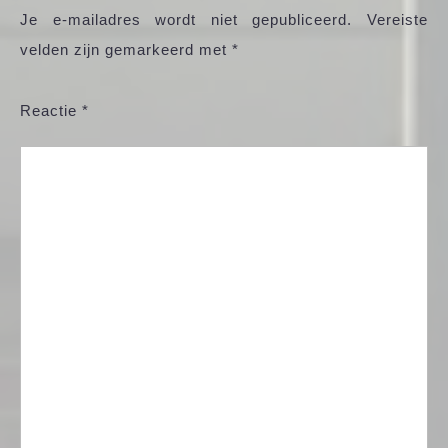
Je e-mailadres wordt niet gepubliceerd.
Vereiste
velden zijn gemarkeerd met
*
Reactie
*